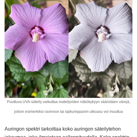
Puuttuva UVA-säteily vaikuttaa matelijoiden näkökykyyn vääristäen värejä,
jolloin esimerkiksi ravinnon tai lajikumppanin ulkoasu voi muuttua
Auringon spektri tarkoittaa koko auringon säteilytehon