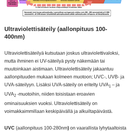
Ultraviolettisäteily
(aallonpituus 100-
400nm)
Ultraviolettisäteilyä kutsutaan joskus ultraviolettivaloksi,
mutta ihminen ei UV-säteilyä pysty näkemään tai
muutoinkaan aistimaan. Ultraviolettisäteily jakaantuu
aallonpituuden mukaan kolmeen muotoon; UVC-, UVB- ja
UVA-säteilyyn. Lisäksi UVA-säteily on eritelty UVA
– ja
1
UVA
-muotoihin, niiden toisistaan eroavien
2
ominaisuuksien vuoksi. Ultraviolettisäteily on
voimakkaimmillaan keskipäivällä ja alkuiltapäivästä.
UVC
(aallonpituus 100-280nm
)
on vaarallista lyhytaaltoista