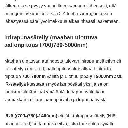
jälkeen ja se pysyy suunnilleen samana siihen asti, että
auringon laskuun on aikaa 3-4 tuntia. Auringonlaskun
lähestyessä säteilyvoimakkuus alkaa hitaasti laskemaan.
Infrapunasäteily (maahan ulottuva
aallonpituus (700)780-5000nm)
Maahan ulottuvan auringosta tulevan infrapunasäteilyn eli
IR-säteilyn (infrared) aallonpituusalue alkaa lähteistä
riippuen
700-780nm
väliltä ja
ulottuu jopa
yli 5000nm
asti.
IR-säteilyä kutsutaan myös lämpösäteilyksi ja se on
ihmisen silmään näkymätöntä. Infrapunasäteily on
voimakkaimmillaan aamupäivällä ja loppupäivästä.
IR-A ((700-)780)-1400nm)
eli lähi-infrapunasäteily (
NIR
,
near infrared) on lämpösäteilyä, joka tunkeutuu syvälle