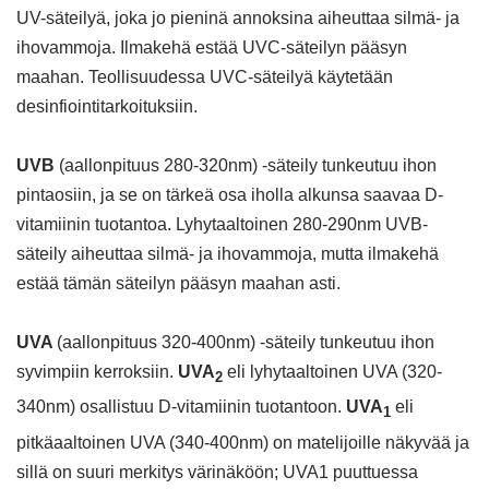
UV-säteilyä, joka jo pieninä annoksina aiheuttaa silmä- ja
ihovammoja. Ilmakehä estää UVC-säteilyn pääsyn
maahan. Teollisuudessa UVC-säteilyä käytetään
desinfiointitarkoituksiin.
UVB
(aallonpituus 280-320nm) -säteily tunkeutuu ihon
pintaosiin, ja se on tärkeä osa iholla alkunsa saavaa D-
vitamiinin tuotantoa. Lyhytaaltoinen 280-290nm UVB-
säteily aiheuttaa silmä- ja ihovammoja, mutta ilmakehä
estää tämän säteilyn pääsyn maahan asti.
UVA
(aallonpituus 320-400nm) -säteily tunkeutuu ihon
syvimpiin kerroksiin.
UVA
eli lyhytaaltoinen UVA (320-
2
340nm) osallistuu D-vitamiinin tuotantoon.
UVA
eli
1
pitkäaaltoinen UVA (340-400nm) on matelijoille näkyvää ja
sillä on suuri merkitys värinäköön; UVA1 puuttuessa