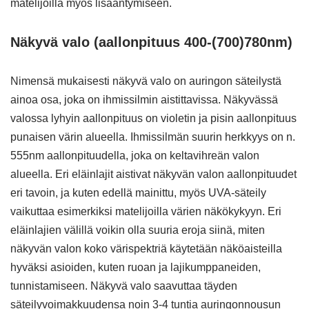
matelijoilla myös lisääntymiseen.
Näkyvä valo (aallonpituus 400-(700)780nm)
Nimensä mukaisesti näkyvä valo on auringon säteilystä
ainoa osa, joka on ihmissilmin aistittavissa. Näkyvässä
valossa lyhyin aallonpituus on violetin ja pisin aallonpituus
punaisen värin alueella. Ihmissilmän suurin herkkyys on n.
555nm aallonpituudella, joka on keltavihreän valon
alueella. Eri eläinlajit aistivat näkyvän valon aallonpituudet
eri tavoin, ja kuten edellä mainittu, myös UVA-säteily
vaikuttaa esimerkiksi matelijoilla värien näkökykyyn. Eri
eläinlajien välillä voikin olla suuria eroja siinä, miten
näkyvän valon koko värispektriä käytetään näköaisteilla
hyväksi asioiden, kuten ruoan ja lajikumppaneiden,
tunnistamiseen. Näkyvä valo saavuttaa täyden
säteilyvoimakkuudensa noin 3-4 tuntia auringonnousun