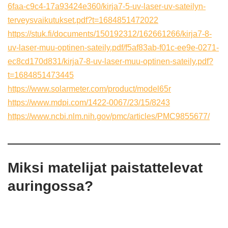
6faa-c9c4-17a93424e360/kirja7-5-uv-laser-uv-sateilyn-
terveysvaikutukset.pdf?t=1684851472022
https://stuk.fi/documents/150192312/162661266/kirja7-8-
uv-laser-muu-optinen-sateily.pdf/f5af83ab-f01c-ee9e-0271-
ec8cd170d831/kirja7-8-uv-laser-muu-optinen-sateily.pdf?
t=1684851473445
https://www.solarmeter.com/product/model65r
https://www.mdpi.com/1422-0067/23/15/8243
https://www.ncbi.nlm.nih.gov/pmc/articles/PMC9855677/
Miksi matelijat paistattelevat
auringossa?