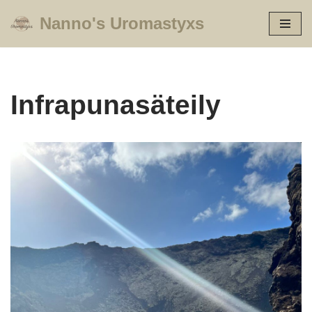
Nanno's Uromastyxs
Siirry
suoraan
sisältöön
Infrapunasäteily