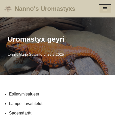
Nanno's Uromastyxs
Siirry
suoraan
sisältöön
Uromastyx geyri
tehnyt
Marjo Suvanto
26.3.2025
Esiintymisalueet
Lämpötilavaihtelut
Sademäärät